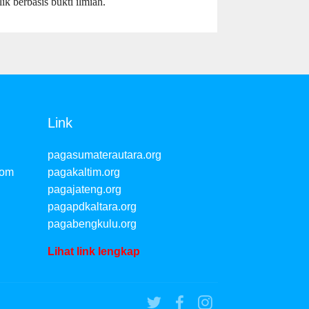
ik berbasis bukti ilmiah.
Link
pagasumaterautara.org
com
pagakaltim.org
pagajateng.org
pagapdkaltara.org
pagabengkulu.org
Lihat link lengkap