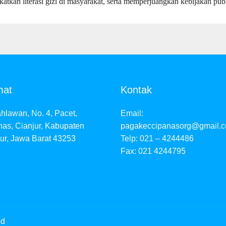
atkan literasi gizi di masyarakat, serta memperjuangkan kebijakan publ
mat
Kontak
hlawan, No. 4, Pacet,
Email:
as, Cianjur, Kabupaten
pagakeccipanasorg@gmail.
ur, Jawa Barat 43253
Telp: 021 – 4244486
Fax: 021 4244795
ed