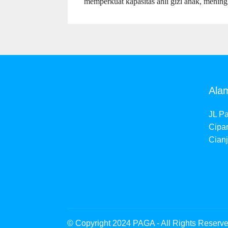
memperkuat kapasitas ahli gizi anak, meningk
Ala
JL Pa
Cipan
Cianj
© Copyright 2024 PAGA - All Rights Reserv