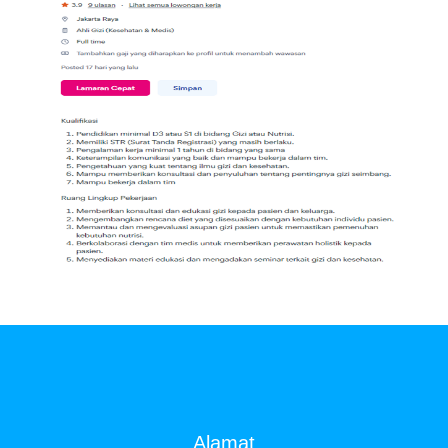
DIBUTUHKAN SEGERA TENAGA Ahli
Gizi (Nutritionists)
SYARAT DAN KETENTUAN LIHAT
BROSUR
Alamat